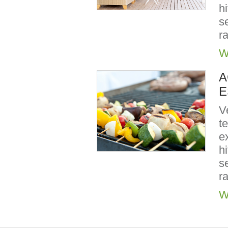
h
s
r
W
A
E
V
t
e
h
s
r
W