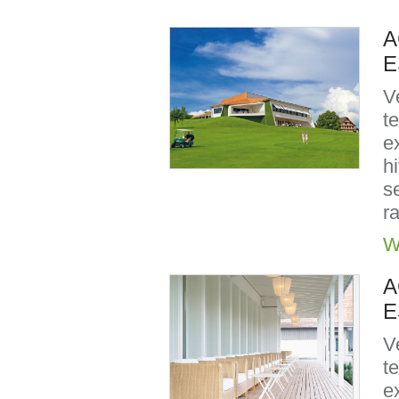
A
E
V
t
e
h
s
r
W
A
E
V
t
e