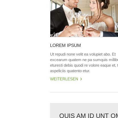
LOREM IPSUM
Ut repudi none velit ea volupiet abo. Et
excearum quatem ne pa sumquis millib
eturesti debis quodi re volore eaque et,
aspeliciis quatento etur.
WEITERLESEN
QUIS AM ID UNT O